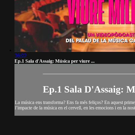
36:02
Ep.1 Sala d'Assaig: Música per viure ...
Ep.1 Sala D'Assaig: Mú
La música ens transforma? Ens fa més feliços? En aquest prime
l’impacte de la música en el cervell, en les emocions i en la nos