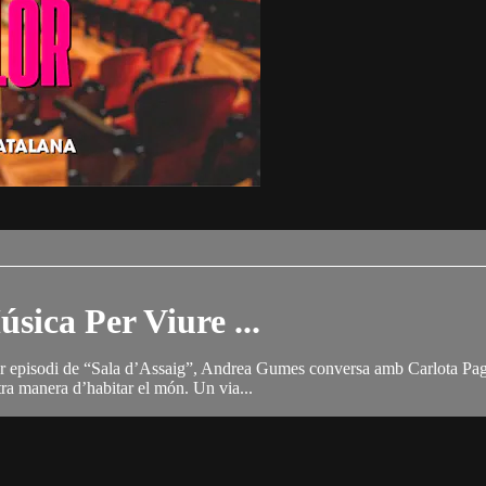
sica Per Viure ...
r episodi de “Sala d’Assaig”, Andrea Gumes conversa amb Carlota Pagès,
tra manera d’habitar el món. Un via...