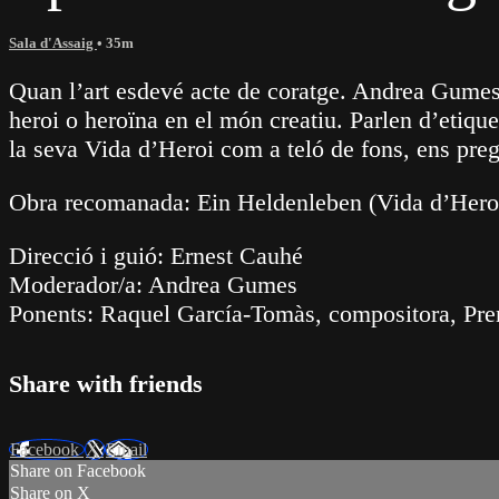
Sala d'Assaig
• 35m
Quan l’art esdevé acte de coratge. Andrea Gumes 
heroi o heroïna en el món creatiu. Parlen d’etiqu
la seva Vida d’Heroi com a teló de fons, ens preg
Obra recomanada: Ein Heldenleben (Vida d’Heroi
Direcció i guió: Ernest Cauhé
Moderador/a: Andrea Gumes
Ponents: Raquel García-Tomàs, compositora, Premi
Share with friends
Facebook
X
Email
Share on Facebook
Share on X