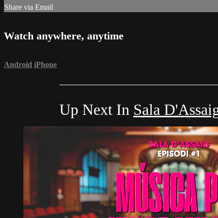
Share via Email
Watch anywhere, anytime
Android
iPhone
Up Next In
Sala D'Assai