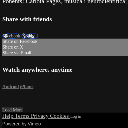
Ponents: Carlota Pagès, música i neurocientífica;
Share with friends
Facebook
X
Email
Share on Facebook
Share on X
Share via Email
Watch anywhere, anytime
Android
iPhone
Load More
Help
Terms
Privacy
Cookies
Powered by Vimeo