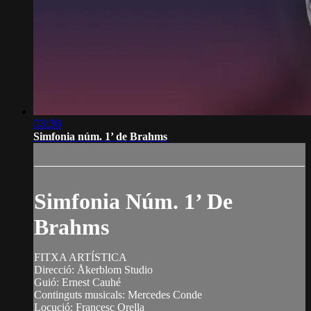
03:30
Simfonia núm. 1’ de Brahms
Simfonia Núm. 1’ De
Brahms
FITXA ARTÍSTICA
Direcció: Åkerblom Studio
Guió: Ernest Cauhé
Continguts musicals: Mercedes Conde
Locució: Francesc Orella