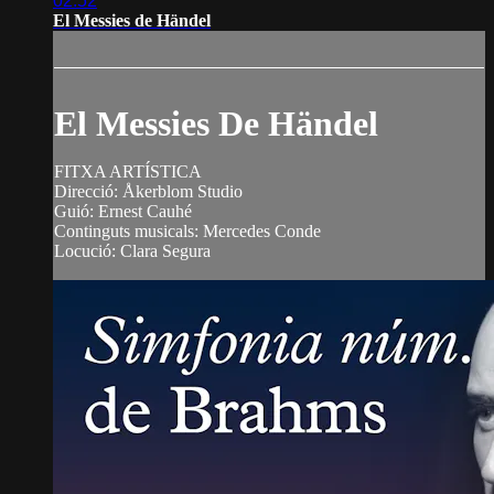
02:52
El Messies de Händel
El Messies De Händel
FITXA ARTÍSTICA
Direcció: Åkerblom Studio
Guió: Ernest Cauhé
Continguts musicals: Mercedes Conde
Locució: Clara Segura