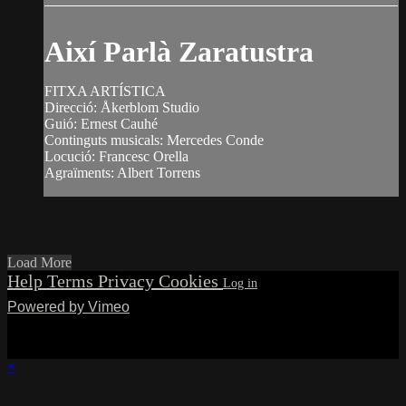
Així Parlà Zaratustra
FITXA ARTÍSTICA
Direcció: Åkerblom Studio
Guió: Ernest Cauhé
Continguts musicals: Mercedes Conde
Locució: Francesc Orella
Agraïments: Albert Torrens
Load More
Help
Terms
Privacy
Cookies
Powered by Vimeo
×