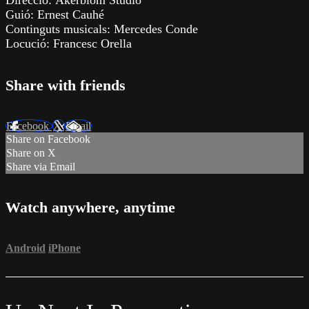
Direcció: Åkerblom Studio
Guió: Ernest Cauhé
Continguts musicals: Mercedes Conde
Locució: Francesc Orella
Share with friends
Facebook
X
Email
Share on Facebook
Share on X
Share via Email
Watch anywhere, anytime
Android
iPhone