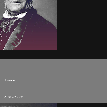
ant l’amor.
e les seves decis...