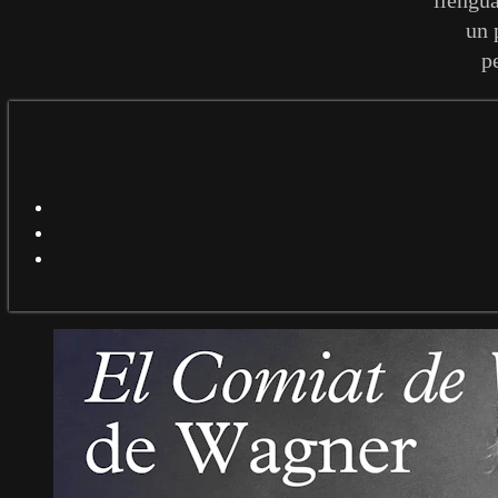
un 
p