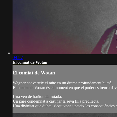
04:57
El comiat de Wotan
El comiat de Wotan
Wagner converteix el mite en un drama profundament humà.
El comiat de Wotan és el moment en què el poder es trenca dav
Una veu de baríton derrotada.
Un pare condemnat a castigar la seva filla predilecta.
Una divinitat que dubta, s’equivoca i pateix les conseqüències d