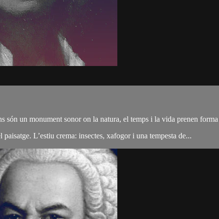
ns són un monument sonor on la natura, el temps i la vida prenen forma
l paisatge. L’estiu crema: insectes, xafogor i una tempesta de...