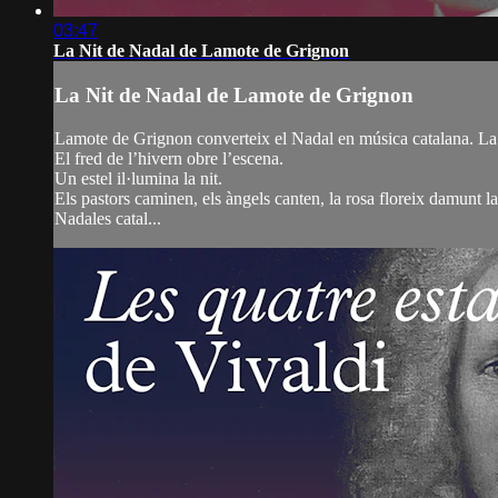
03:47
La Nit de Nadal de Lamote de Grignon
La Nit de Nadal de Lamote de Grignon
Lamote de Grignon converteix el Nadal en música catalana. La ni
El fred de l’hivern obre l’escena.
Un estel il·lumina la nit.
Els pastors caminen, els àngels canten, la rosa floreix damunt l
Nadales catal...