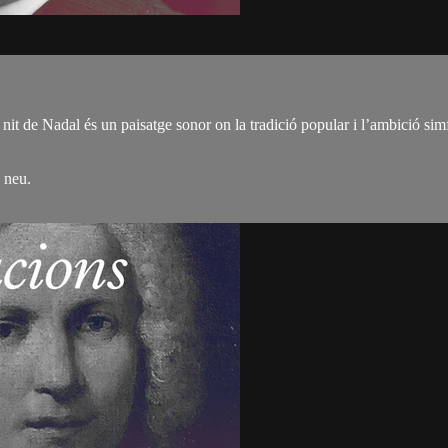
t de Nadal és un paisatge sonor on la tradició popular i l’ambició sim
a neu.