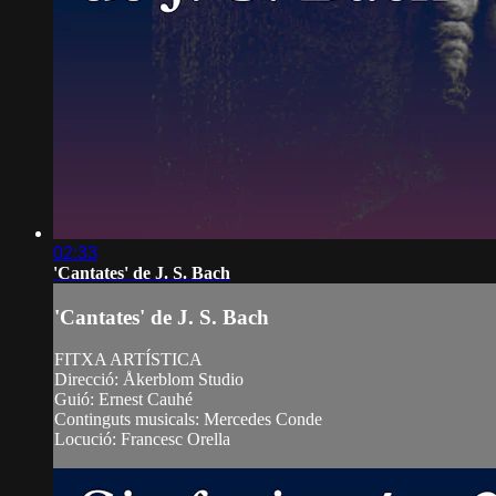
02:33
'Cantates' de J. S. Bach
'Cantates' de J. S. Bach
FITXA ARTÍSTICA
Direcció: Åkerblom Studio
Guió: Ernest Cauhé
Continguts musicals: Mercedes Conde
Locució: Francesc Orella