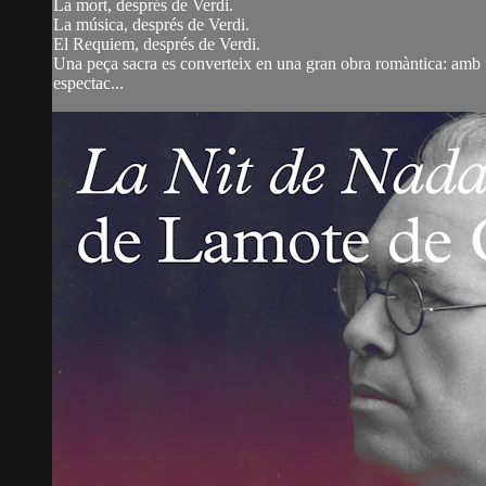
La mort, després de Verdi.
La música, després de Verdi.
El Requiem, després de Verdi.
Una peça sacra es converteix en una gran obra romàntica: amb u
espectac...