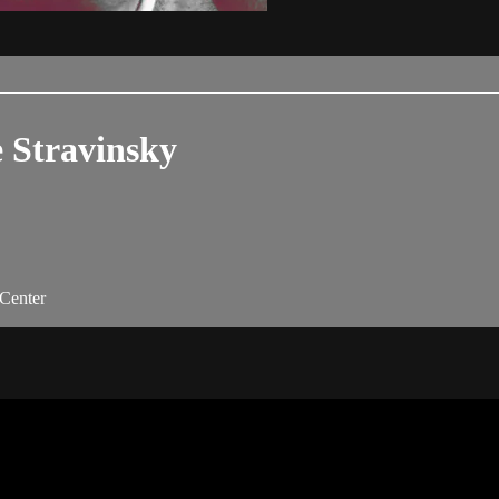
e Stravinsky
 Center