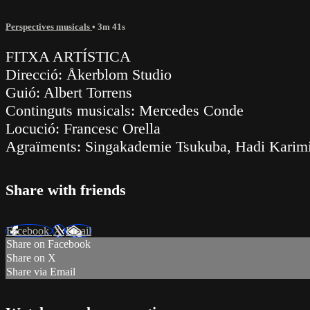
Perspectives musicals
• 3m 41s
FITXA ARTÍSTICA
Direcció: Åkerblom Studio
Guió: Albert Torrens
Continguts musicals: Mercedes Conde
Locució: Francesc Orella
Agraïments: Singakademie Tsukuba, Hadi Karimi
Share with friends
Facebook
X
Email
Share on Facebook
Share on X
Share via Email