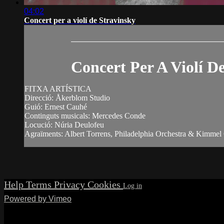
04:02
Concert per a violí de Stravinsky
Concert Per A Violí D
FITXA ARTÍSTICA
Direcció: Åkerblom Studio
Guió: Ernest Cauhé
Continguts musicals: Mercedes Conde
Locució: Núria Deulofeu
Agraïments: Albert Torrens, Philadelphia Orchestra & Kimmel
Help
Terms
Privacy
Cookies
Powered by Vimeo