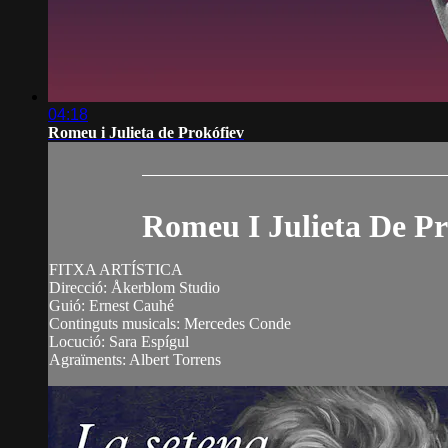
04:18
Romeu i Julieta de Prokófiev
Romeu I Julieta De Pr
FITXA ARTÍSTICA
Direcció: Åkerblom Studio
Guió: Ernest Cauhé
Continguts musicals: Mercedes Conde
Locució: Sara Espígul
Agraïments: Albert Torrens