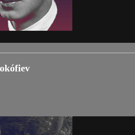
okófiev