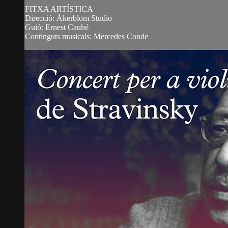
FITXA ARTÍSTICA
Direcció: Åkerblom Studio
Guió: Ernest Cauhé
Continguts musicals: Mercedes Conde