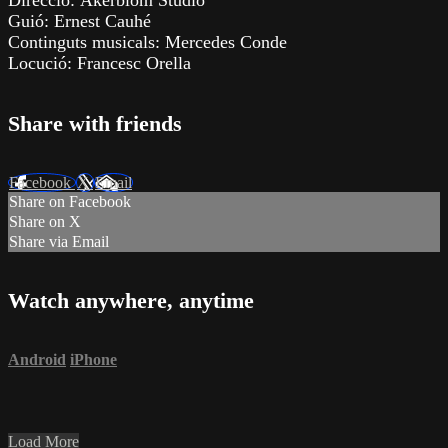
Direcció: Åkerblom Studio
Guió: Ernest Cauhé
Continguts musicals: Mercedes Conde
Locució: Francesc Orella
Share with friends
Facebook
X
Email
Share on Facebook
Share on X
Share via Email
Watch anywhere, anytime
Android
iPhone
Load More