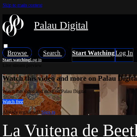
Skip to main content
Palau Digital
Browse
Search
Live stream preview
Watch this video and more on Palau Digita
Watch this video and more on Palau Digital
Watch free
Already registered?
Sign in
La Vuitena de Bee