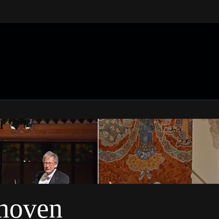
l
thoven