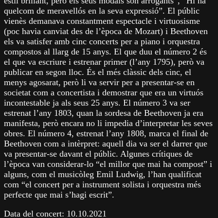
estil brillant, però els seus modals són arrogants”, “Hi ha
quelcom de meravellós en la seva expressió”. El públic
vienès demanava constantment espectacle i virtuosisme
(poc havia canviat des de l’època de Mozart) i Beethoven
els va satisfer amb cinc concerts per a piano i orquestra
compostos al llarg de 15 anys. El que duu el número 2 és
el que va escriure i estrenar primer (l’any 1795), però va
publicar en segon lloc. És el més clàssic dels cinc, el
menys agosarat, però li va servir per a presentar-se en
societat com a concertista i demostrar que era un virtuós
incontestable ja als seus 25 anys. El número 3 va ser
estrenat l’any 1803, quan la sordesa de Beethoven ja era
manifesta, però encara no li impedia d’interpretar les seves
obres. El número 4, estrenat l’any 1808, marca el final de
Beethoven com a intèrpret: aquell dia va ser el darrer que
va presentar-se davant el públic. Algunes crítiques de
l’època van considerar-lo “el millor que mai ha compost” i
alguns, com el musicòleg Emil Ludwig, l’han qualificat
com “el concert per a instrument solista i orquestra més
perfecte que mai s’hagi escrit”.
Data del concert: 10.10.2021