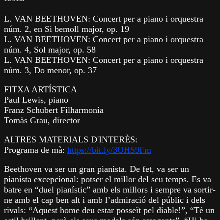
L. VAN BEETHOVEN: Concert per a piano i orquestra
núm. 2, en Si bemoll major, op. 19
L. VAN BEETHOVEN: Concert per a piano i orquestra
núm. 4, Sol major, op. 58
L. VAN BEETHOVEN: Concert per a piano i orquestra
núm. 3, Do menor, op. 37
FITXA ARTÍSTICA
Paul Lewis, piano
Franz Schubert Filharmonia
Tomàs Grau, director
ALTRES MATERIALS D'INTERÈS:
Programa de mà:
https://bit.ly/3OHS9Fm
Beethoven va ser un gran pianista. De fet, va ser un
pianista excepcional: potser el millor del seu temps. Es va
batre en “duel pianístic” amb els millors i sempre va sortir-
ne amb el cap ben alt i amb l’admiració del públic i dels
rivals: “Aquest home deu estar posseït pel diable!”, “Té un