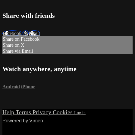
Share with friends
Facebook
X
Email
Share on Facebook
Share on X
Share via Email
Watch anywhere, anytime
Android
iPhone
Help
Terms
Privacy
Cookies
Powered by Vimeo