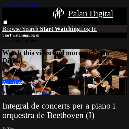
Skip to main content
Palau Digital
Browse
Search
Live stream preview
Watch this video and more on Palau
Digital
Watch this video and more on Palau Digital
Watch free
Already registered?
Sign in
Integral de concerts per a piano i
orquestra de Beethoven (I)
1h 51m