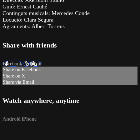
Direcció: Åkerblom Studio
Guió: Ernest Cauhé
Continguts musicals: Mercedes Conde
Locució: Clara Segura
Agraïments: Albert Torrens
Share with friends
Facebook
X
Email
Share on Facebook
Share on X
Share via Email
Watch anywhere, anytime
Android
iPhone