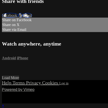
Share with friends
Facebook
X
Email
Share on Facebook
Share on X
Share via Email
Watch anywhere, anytime
Android
iPhone
Load More
Help
Terms
Privacy
Cookies
Powered by Vimeo
×