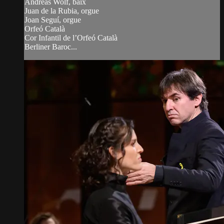
Andreas Wolf, baix
Juan de la Rubia, orgue
Joan Seguí, orgue
Orfeó Català
Cor Infantil de l’Orfeó Català
Berliner Baroc...