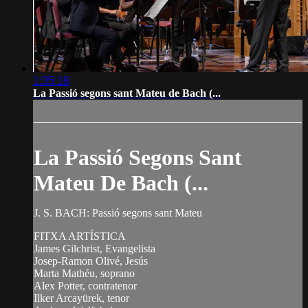
1:35:18
La Passió segons sant Mateu de Bach (...
La Passió Segons Sant
Mateu De Bach (...
J. S. BACH: Passió segons sant Mateu
FITXA ARTÍSTICA
James Gilchrist, Evangelista
Josep-Ramon Olivé, Jesús
Marta Mathéu, soprano
Alex Potter, contratenor
Ilker Arcayürek, tenor