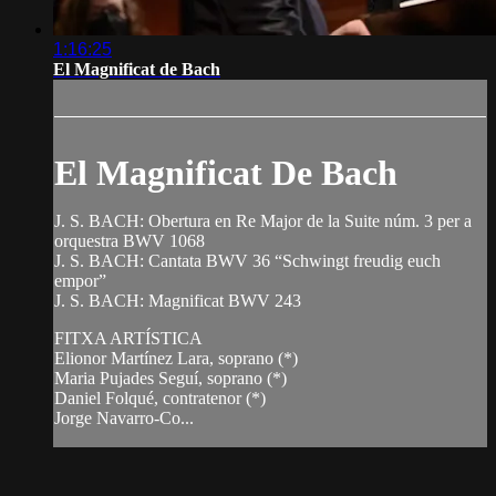
1:16:25
El Magnificat de Bach
El Magnificat De Bach
J. S. BACH: Obertura en Re Major de la Suite núm. 3 per a
orquestra BWV 1068
J. S. BACH: Cantata BWV 36 “Schwingt freudig euch
empor”
J. S. BACH: Magnificat BWV 243
FITXA ARTÍSTICA
Elionor Martínez Lara, soprano (*)
Maria Pujades Seguí, soprano (*)
Daniel Folqué, contratenor (*)
Jorge Navarro-Co...