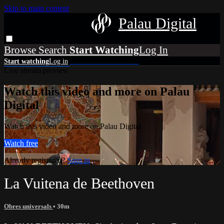
Skip to main content
Palau Digital
Browse
Search
Live stream preview
Watch this video and more on Palau
Digital
Watch this video and more on Palau Digital
Watch free
Already registered?
Sign in
La Vuitena de Beethoven
Obres universals
• 30m