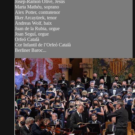
Josep-Ramon Olivé, Jesús
Marta Mathéu, soprano
Alex Potter, contratenor
Ilker Arcayürek, tenor
Andreas Wolf, baix
Juan de la Rubia, orgue
Joan Seguí, orgue
Orfeó Català
Cor Infantil de l’Orfeó Català
Berliner Baroc...