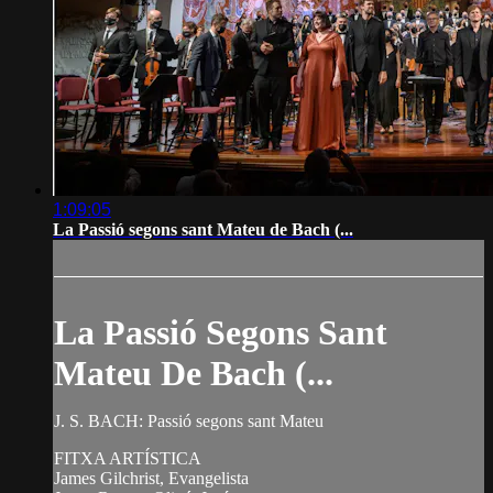
1:09:05
La Passió segons sant Mateu de Bach (...
La Passió Segons Sant
Mateu De Bach (...
J. S. BACH: Passió segons sant Mateu
FITXA ARTÍSTICA
James Gilchrist, Evangelista