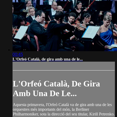
00:45
L'Orfeó Català, de gira amb una de le...
L'Orfeó Català, De Gira
Amb Una De Le...
Aquesta primavera, l'Orfeó Català va de gira amb una de les
orquestres més importants del món, la Berliner
Philharmoniker, sota la direcció del seu titular, Kirill Petrenko.