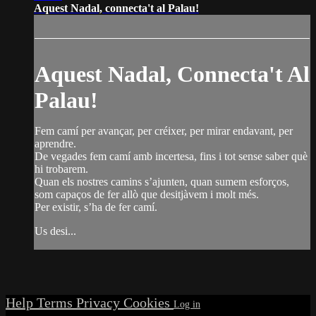
Aquest Nadal, connecta't al Palau!
Aquest Nadal, Connecta't Al
Palau!
Fem camí per avançar, per créixer, per mirar endavant, per
aprendre.
De vegades fem camí amb incertesa, fins i tot sense saber què
hi trobarem.
Quan els nostres camins s’ajunten, quan sumem esforços,
som capaços de fer allò que desitjàvem i molt més.
Per existir, s’ha de fer camí.
Us desi...
Help
Terms
Privacy
Cookies