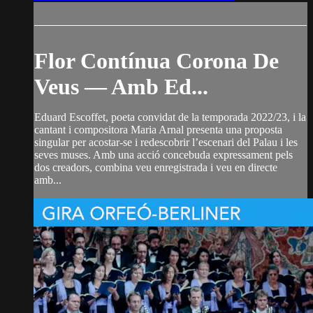
Flor Contínua Corona De
Veus — Amb Ed...
Eduard Escoffet, poeta convidat de la temporada 2022/23, i la
cantant i compositora Maria Arnal presenta una proposta
singular per acostar-se i redescobrir l’escenari del Palau i les
seves muses. Amb una acció concebuda expressament pels
dos creadors, combina veu enregistrada i veu en directe
amb...