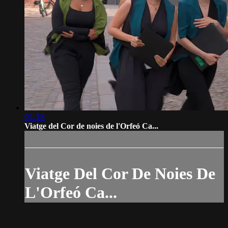
01:18
Viatge del Cor de noies de l'Orfeó Ca...
Viatge Del Cor De Noies De
L'Orfeó Ca...