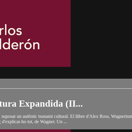
ura Expandida (II...
suposar un autèntic tsunami cultural. El llibre d'Alex Ross, Wagnerisme,
d'explicar-ho tot, de Wagner. Un ...