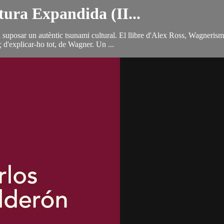
ura Expandida (II...
suposar un autèntic tsunami cultural. El llibre d'Alex Ross, Wagnerisme,
d'explicar-ho tot, de Wagner. Un ...