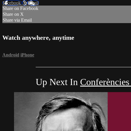
Facebook
X
Email
Share on Facebook
Share on X
Share via Email
Watch anywhere, anytime
Android
iPhone
Up Next In
Conferències 