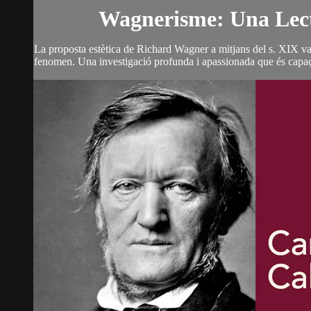
Wagnerisme: Una Lect
La proposta estètica de Richard Wagner a mitjans del s. XIX va 
fenomen. Una investigació profunda i apassionada que és capaç 