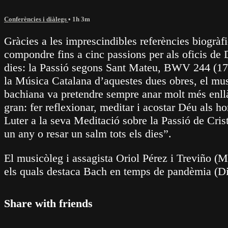
Conferències i diàlegs
• 1h 3m
Gràcies a les imprescindibles referències biogrà
compondre fins a cinc passions per als oficis de D
dies: la Passió segons Sant Mateu, BWV 244 (172
la Música Catalana d’aquestes dues obres, el mus
bachiana va pretendre sempre anar molt més enllà
gran: fer reflexionar, meditar i acostar Déu als h
Luter a la seva Meditació sobre la Passió de Cris
un any o resar un salm tots els dies”.
El musicòleg i assagista Oriol Pérez i Treviño (Ma
els quals destaca Bach en temps de pandèmia (Di
Share with friends