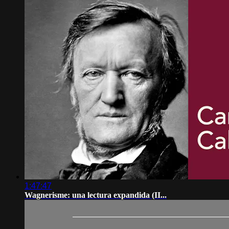
1:47:47
Wagnerisme: una lectura expandida (II...