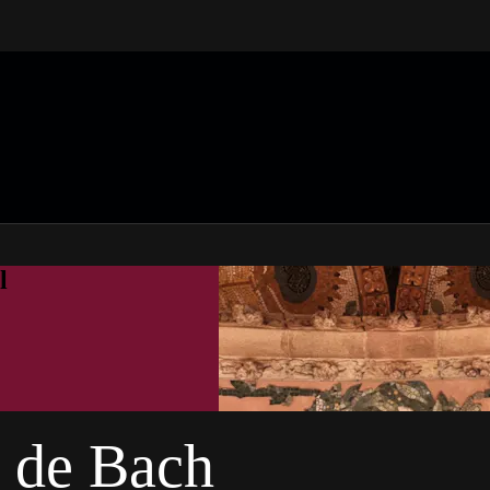
l
’ de Bach