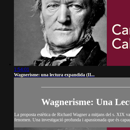
1:54:01
Wagnerisme: una lectura expandida (II...
Wagnerisme: Una Lect
La proposta estètica de Richard Wagner a mitjans del s. XIX va 
fenomen. Una investigació profunda i apassionada que és capaç 