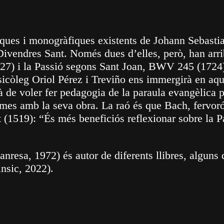
fiques i monogràfiques existents de Johann Sebast
ivendres Sant. Només dues d’elles, però, han arriba
7) i la Passió segons Sant Joan, BWV 245 (1724). 
icòleg Oriol Pérez i Treviño ens immergirà en aqu
 de voler fer pedagogia de la paraula evangèlica p
omes amb la seva obra. La raó és que Bach, fervorós
t (1519): “És més beneficiós reflexionar sobre la P
nresa, 1972) és autor de diferents llibres, alguns 
nsic, 2022).