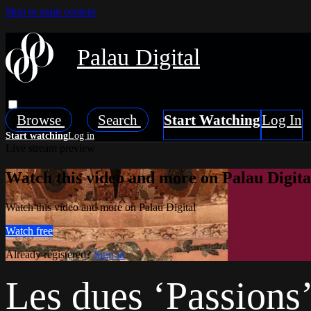
Skip to main content
Palau Digital
Browse
Search
Live stream preview
Watch this video and more on Palau Digita
Watch this video and more on Palau Digital
Watch free
Already registered?
Sign in
Les dues ‘Passions